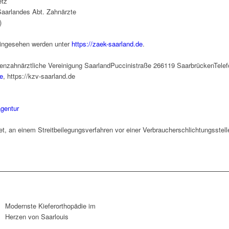
etz
aarlandes Abt. Zahnärzte
)
ingesehen werden unter
https://zaek-saarland.de
.
enzahnärztliche Vereinigung SaarlandPuccinistraße 266119 SaarbrückenTelef
e
, https://kzv-saarland.de
gentur
htet, an einem Streitbeilegungsverfahren vor einer Verbraucherschlichtungsstel
Modernste Kieferorthopädie im
Herzen von Saarlouis