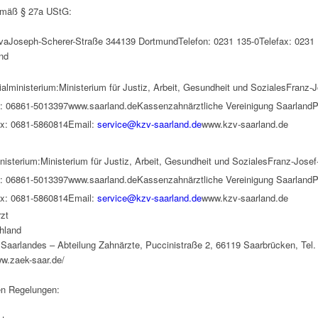
emäß § 27a UStG:
NovaJoseph-Scherer-Straße 344139 DortmundTelefon: 0231 135-0Telefax: 0231
nd
alministerium:Ministerium für Justiz, Arbeit, Gesundheit und SozialesFranz-
: 06861-5013397www.saarland.deKassenzahnärztliche Vereinigung SaarlandPu
x: 0681-5860814Email: 
service@kzv-saarland.de
www.kzv-saarland.de
nisterium:Ministerium für Justiz, Arbeit, Gesundheit und SozialesFranz-Josef
: 06861-5013397www.saarland.deKassenzahnärztliche Vereinigung SaarlandPu
x: 0681-5860814Email: 
service@kzv-saarland.de
www.kzv-saarland.de
zt
hland
arlandes – Abteilung Zahnärzte, Puccinistraße 2, 66119 Saarbrücken, Tel. 
ww.zaek-saar.de/
hen Regelungen: